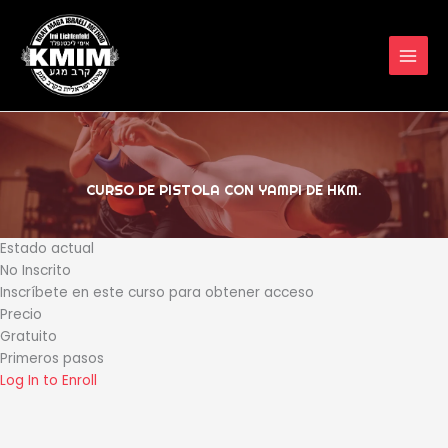
Ir
al
contenido
CURSO DE PISTOLA CON YAMPI DE HKM.
Estado actual
No Inscrito
Inscríbete en este curso para obtener acceso
Precio
Gratuito
Primeros pasos
Log In to Enroll