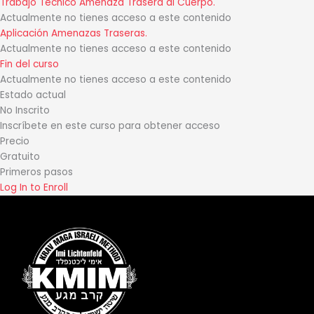
Trabajo Técnico Amenaza Trasera al Cuerpo.
Actualmente no tienes acceso a este contenido
Aplicación Amenazas Traseras.
Actualmente no tienes acceso a este contenido
Fin del curso
Actualmente no tienes acceso a este contenido
Estado actual
No Inscrito
Inscríbete en este curso para obtener acceso
Precio
Gratuito
Primeros pasos
Log In to Enroll