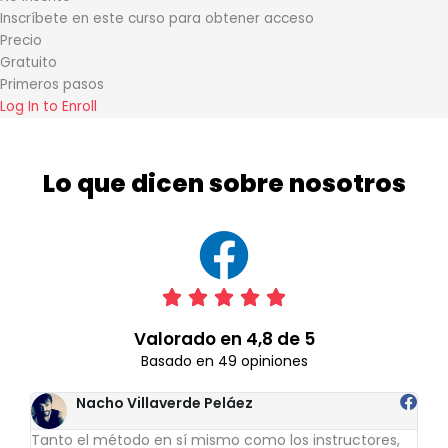
Inscríbete en este curso para obtener acceso
Precio
Gratuito
Primeros pasos
Log In to Enroll
Lo que dicen sobre nosotros
Valorado





con
Valorado en 4,8 de 5
5
Basado en 49 opiniones
de
5
Nacho Villaverde Peláez
Tanto el método en sí mismo como los instructores,
Clas