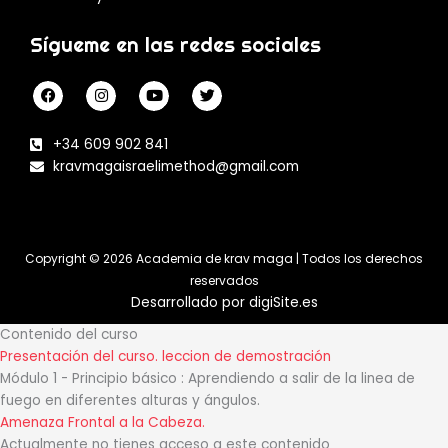
Sígueme en las redes sociales
F
I
Y
T
a
n
o
w
c
s
u
i
e
t
t
t
b
a
u
t
+34 609 902 841
o
g
b
e
kravmagaisraelimethod@gmail.com
o
r
e
r
k
a
-
m
f
Copyright © 2026 Academia de krav maga | Todos los derechos
reservados
Desarrollado por digiSite.es
Contenido del curso
Presentación del curso.
leccion de demostración
Módulo 1 - Principio básico : Aprendiendo a salir de la linea de
fuego en diferentes alturas y ángulos.
Amenaza Frontal a la Cabeza.
Actualmente no tienes acceso a este contenido